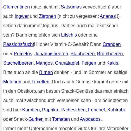
Clementinen
(bitte nicht mit
Satsumas
verwechseln) aber
auch
Ingwer
und
Zitronen
(nicht zu vergessen:
Ananas
!)
sehen darin immer top aus. Darf es auch mal exotischer
sein? Dann empfehlen sich
Litschis
oder eine
Passionsfrucht
! Hoher Vitamin-C-Gehalt? Dann
Orangen
oder
Pomelos
,
Johannisbeeren
,
Blaubeeren
,
Brombeeren
,
Stachelbeeren
,
Mangos
,
Granatapfel
,
Feigen
und
Kakis
.
Bitte auch an die
Birnen
denken - und im Sommer an saftige
Melonen
und
Limetten
! Doch auch Gemüse kommt gerne mit
in den Obstkorb, am besten Snack-Gemüse das man einfach
auch 'mal zwischendurch verspeisen kann - am beliebtesten
sind hier
Karotten
,
Paprika
,
Radieschen
,
Fenchel
,
Kohlrabi
oder Snack-
Gurken
mit
Tomaten
und
Avocados
.
Immer mehr Unternehmen möchten Gutes für ihre Mitarbeiter