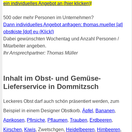
ein individuelles Angebot an (hier klicken)
!
500 oder mehr Personen im Unternehmen?
Dann individuelles Angebot anfragen: thomas.mueller [at]
obstkiste [dot] eu (Klick!)
Dabei gewünschten Wochentag und Anzahl Personen /
Mitarbeiter angeben.
Ihr Ansprechpartner: Thomas Müller
Inhalt im Obst- und Gemüse-
Lieferservice in Dommitzsch
Leckeres Obst darf auch schön präsentiert werden, zum
Beispiel in einem Designer Obstkorb.
Äpfel
,
Bananen
,
Aprikosen
,
Pfirsiche
,
Pflaumen
,
Trauben
,
Erdbeeren
,
Kirschen
,
Kiwis
, Zwetschgen,
Heidelbeeren
,
Himbeeren
,